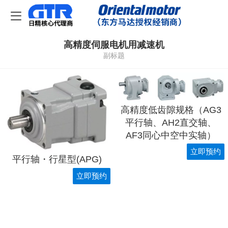
高精度伺服电机用减速机
副标题
高精度低齿隙规格（AG3
平行轴、AH2直交轴、
AF3同心中空中实轴）
立即预约
平行轴・行星型(APG)
立即预约